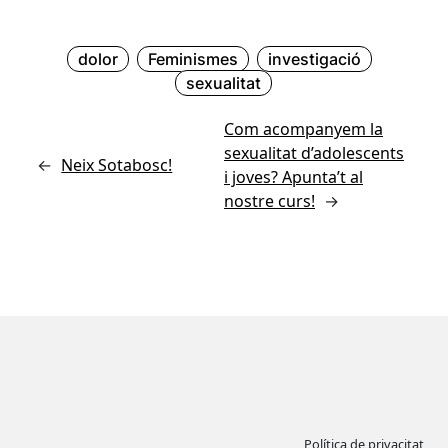
dolor
Feminismes
investigació
sexualitat
Com acompanyem la
sexualitat d’adolescents
←
Neix Sotabosc!
i joves? Apunta’t al
nostre curs!
→
Política de privacitat