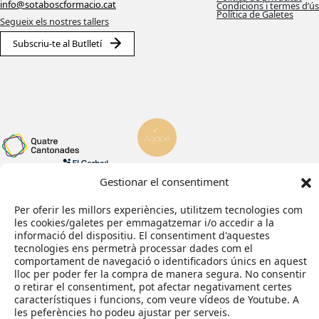
info@sotaboscformacio.cat
Condicions i termes d’ús
Política de Galetes
Segueix els nostres tallers
Subscriu-te al Butlletí
Gestionar el consentiment
Il·lustradora:
Per oferir les millors experiències, utilitzem tecnologies com
Eva Palomar
les cookies/galetes per emmagatzemar i/o accedir a la
Amb el suport de:
informació del dispositiu. El consentiment d'aquestes
Web feta per
tecnologies ens permetrà processar dades com el
comportament de navegació o identificadors únics en aquest
lloc per poder fer la compra de manera segura. No consentir
o retirar el consentiment, pot afectar negativament certes
característiques i funcions, com veure vídeos de Youtube. A
les peferències ho podeu ajustar per serveis.