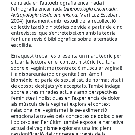
centrada en l’autoetnografia encarnada i
l’etnografia encarnada (
Antropología encarnada.
Antropología desde una misma
. Mari Luz Esteban,
2004), juntament amb l’estudi de la recol·lecció i
col·lectivització d’històries de vida a partir de cinc
entrevistes, que s’entreteixeixen amb la teoria
fent una revisió bibliogràfica sobre la temàtica
escollida.
En aquest treball es presenta un marc teòric per
situar la lectora en el context històric i cultural
sobre el vaginisme (contracció muscular vaginal)
i la dispareunia (dolor genital) en l’àmbit
biomèdic, es parla de sexualitat, de normativitat i
de cossos desitjats y/o acceptats. També indaga
sobre altres mirades actuals amb perspectives
feministes i holístiques en l’experiència de dolor
als músculs de la vagina i explora el context
relacional del vaginisme i la seva dimensió
emocional a través dels conceptes de dolor, plaer
i dolor-plaer. Per últim, també exposa la narrativa
actual del vaginisme explorant una incipient
ressignificació del concepte a través de la