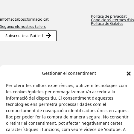
Política de privacitat
info@sotaboscformacio.cat
Condicions i termes d’ús
Política de Galetes
Segueix els nostres tallers
Subscriu-te al Butlletí
Gestionar el consentiment
Per oferir les millors experiències, utilitzem tecnologies com
les cookies/galetes per emmagatzemar i/o accedir a la
informació del dispositiu. El consentiment d'aquestes
tecnologies ens permetrà processar dades com el
Il·lustradora:
Eva Palomar
comportament de navegació o identificadors únics en aquest
Amb el suport de:
lloc per poder fer la compra de manera segura. No consentir
Web feta per
o retirar el consentiment, pot afectar negativament certes
característiques i funcions, com veure vídeos de Youtube. A