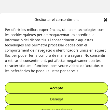
Gestionar el consentiment
Per oferir les millors experiències, utilitzem tecnologies com
les cookies/galetes per emmagatzemar i/o accedir a la
informació del dispositiu. El consentiment d'aquestes
tecnologies ens permetrà processar dades com el
comportament de navegació o identificadors únics en aquest
Il·lustradora:
lloc per poder fer la compra de manera segura. No consentir
Eva Palomar
Amb el suport de:
o retirar el consentiment, pot afectar negativament certes
Web feta per
característiques i funcions, com veure vídeos de Youtube. A
les peferències ho podeu ajustar per serveis.
Accepta
Denega
Veure preferències